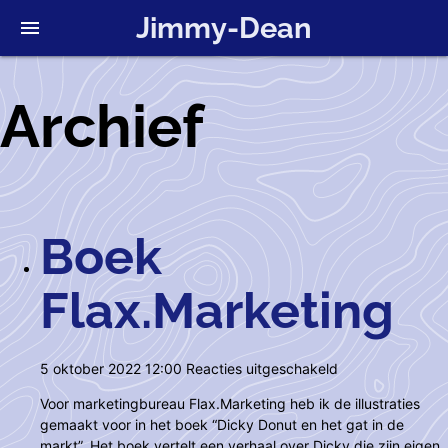
Jimmy-Dean
menu
Archief
Boek
Flax.Marketing
voor
5 oktober 2022 12:00
Reacties uitgeschakeld
Boek
Voor marketingbureau Flax.Marketing heb ik de illustraties
Flax.Marketing
gemaakt voor in het boek “Dicky Donut en het gat in de
markt”. Het boek vertelt een verhaal over Dicky die zijn eigen