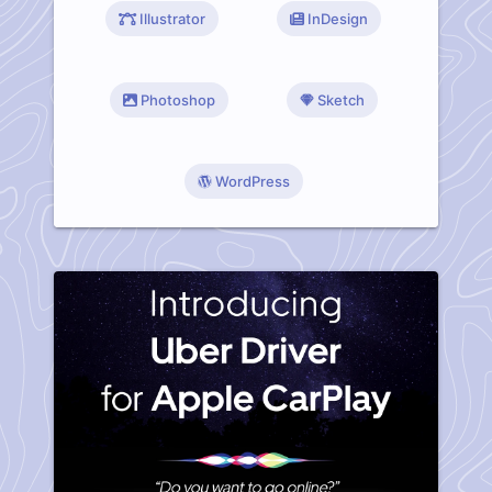
Illustrator
InDesign
Photoshop
Sketch
WordPress