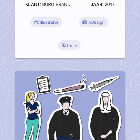
KLANT:
BURO BRAND
JAAR:
2017
Illustrator
InDesign
Trello