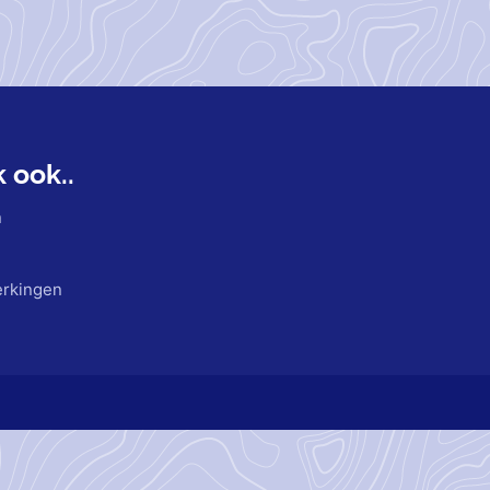
k ook..
n
rkingen