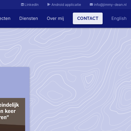
LinkedIn
Android applicatie
info@jimmy-dean.nl
ecten
Diensten
Over mij
English
CONTACT