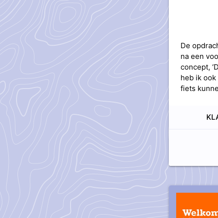
De opdrach
na een voo
concept, ‘
heb ik ook
fiets kunn
KL