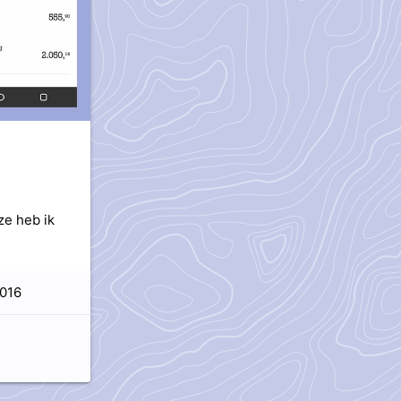
ze heb ik
016