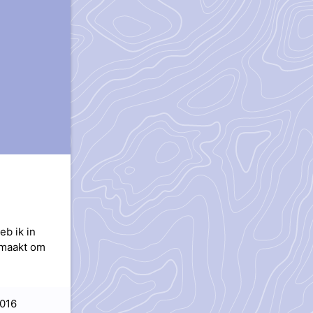
eb ik in
k maakt om
016