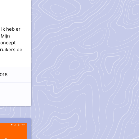
Ik heb er
 Mijn
 concept
ruikers de
016