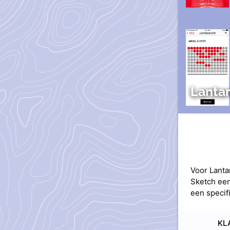
Lantar
Voor Lanta
Sketch een
een specif
KL