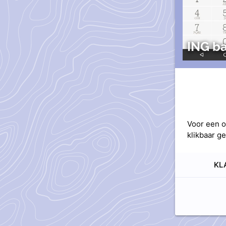
ING ba
Voor een o
klikbaar g
KL